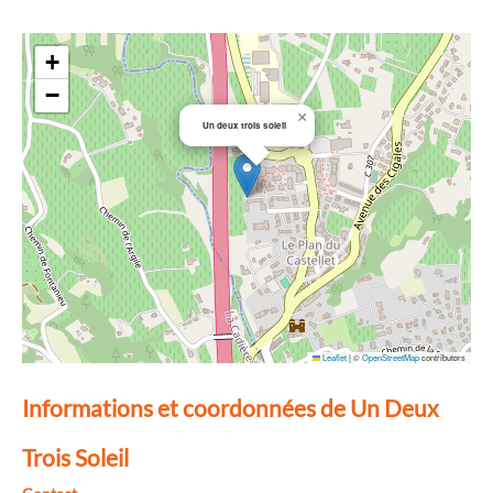
+
−
×
Un deux trois soleil
Leaflet
|
©
OpenStreetMap
contributors
Informations et coordonnées de Un Deux
Trois Soleil