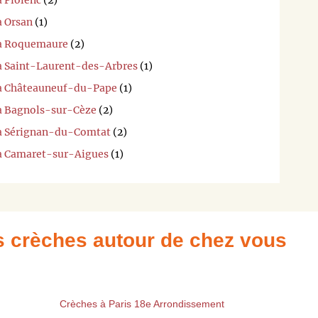
à Piolenc
(2)
à Orsan
(1)
i à Roquemaure
(2)
 à Saint-Laurent-des-Arbres
(1)
i à Châteauneuf-du-Pape
(1)
 à Bagnols-sur-Cèze
(2)
i à Sérignan-du-Comtat
(2)
 à Camaret-sur-Aigues
(1)
es crèches autour de chez vous
Crèches à Paris 18e Arrondissement