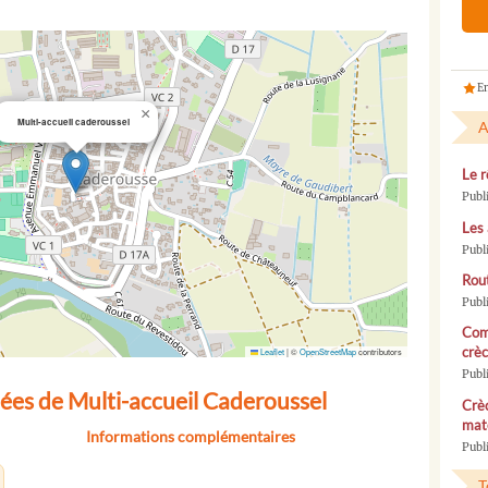
En
×
Multi-accueil caderoussel
A
Le r
Publ
Les 
Publ
Rou
Publ
Com
crèc
Leaflet
|
©
OpenStreetMap
contributors
Publ
ées de Multi-accueil Caderoussel
Crèc
mate
Informations complémentaires
Publi
T