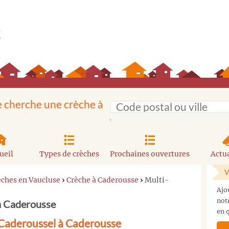
e cherche une crèche à
ueil
Types de crèches
Prochaines ouvertures
Actua
V
èches en Vaucluse
›
Crèche à Caderousse
›
Multi-
Ajo
not
 à Caderousse
en q
 Caderoussel à Caderousse