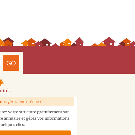
GO
lités
ous gérez une crèche ?
utez votre structure
gratuitement
sur
re annuaire et gérez vos informations
uelques clics.