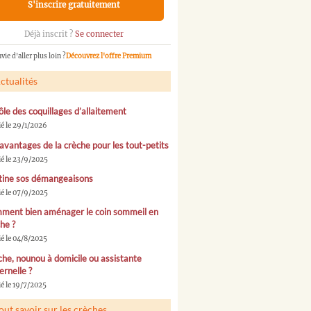
S'inscrire gratuitement
Déjà inscrit ?
Se connecter
vie d'aller plus loin ?
Découvrez l'offre Premium
ctualités
ôle des coquillages d’allaitement
ié le 29/1/2026
avantages de la crèche pour les tout-petits
ié le 23/9/2025
tine sos démangeaisons
ié le 07/9/2025
ment bien aménager le coin sommeil en
he ?
ié le 04/8/2025
he, nounou à domicile ou assistante
rnelle ?
é le 19/7/2025
out savoir sur les crèches