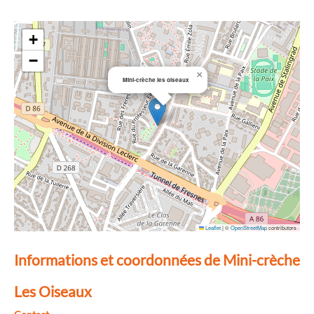
+
−
×
Mini-crèche les oiseaux
Leaflet
|
©
OpenStreetMap
contributors
Informations et coordonnées de Mini-crèche
Les Oiseaux