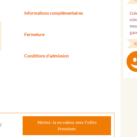
Informations complémentaires
Crè
crè
vou
gar
Fermeture
I
Conditions d'admission
Mettez-la en valeur avec l'offre
?
Premium