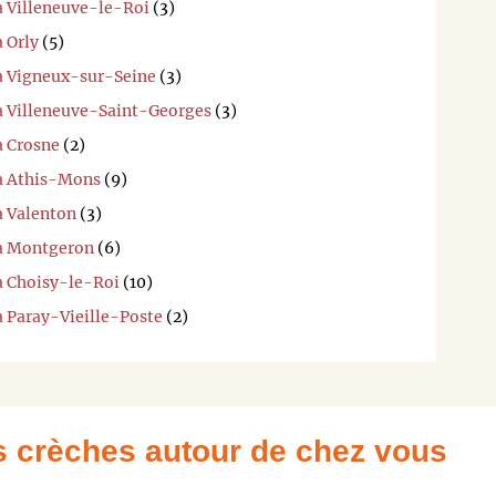
à Villeneuve-le-Roi
(3)
à Orly
(5)
 à Vigneux-sur-Seine
(3)
 à Villeneuve-Saint-Georges
(3)
à Crosne
(2)
 à Athis-Mons
(9)
à Valenton
(3)
 à Montgeron
(6)
 à Choisy-le-Roi
(10)
à Paray-Vieille-Poste
(2)
es crèches autour de chez vous