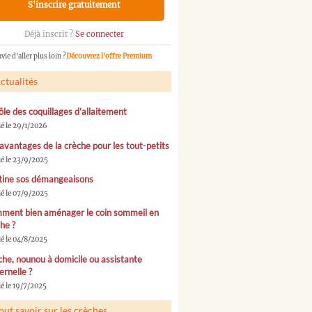
S'inscrire gratuitement
Déjà inscrit ?
Se connecter
vie d'aller plus loin ?
Découvrez l'offre Premium
ctualités
ôle des coquillages d’allaitement
ié le 29/1/2026
avantages de la crèche pour les tout-petits
ié le 23/9/2025
tine sos démangeaisons
ié le 07/9/2025
ment bien aménager le coin sommeil en
he ?
ié le 04/8/2025
he, nounou à domicile ou assistante
rnelle ?
é le 19/7/2025
out savoir sur les crèches