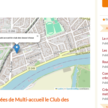
En
A
×
ulti-accueil le club des bouts'choux
Le r
Publ
Les 
Publ
Rou
Publ
Com
crèc
Publ
Leaflet
|
©
OpenStreetMap
contributors
Crèc
mate
es de Multi-accueil le Club des
Publi
T