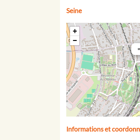
Seine
+
−
M
Informations et coordonné