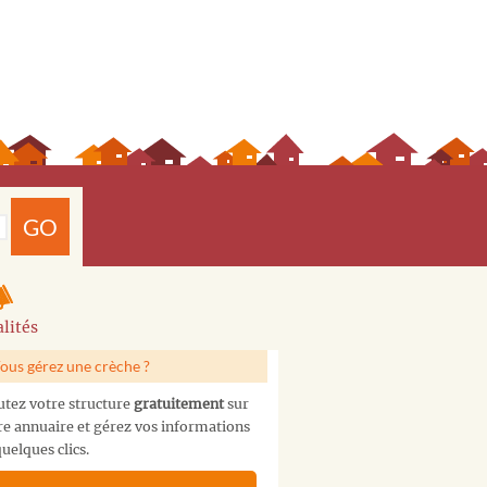
GO
lités
ous gérez une crèche ?
utez votre structure
gratuitement
sur
re annuaire et gérez vos informations
uelques clics.