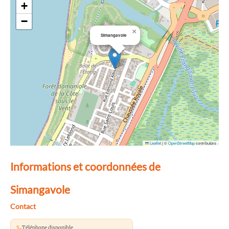
+
−
×
Simangavole
Leaflet
|
©
OpenStreetMap
contributors
Informations et coordonnées de
Simangavole
Contact
Téléphone disponible