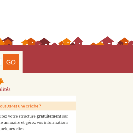
GO
lités
ous gérez une crèche ?
utez votre structure
gratuitement
sur
re annuaire et gérez vos informations
uelques clics.