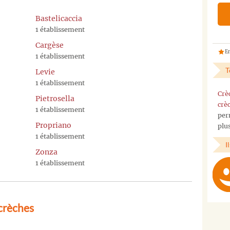
Bastelicaccia
1 établissement
Cargèse
En
1 établissement
T
Levie
1 établissement
Crè
Pietrosella
crè
1 établissement
per
Propriano
plu
1 établissement
I
Zonza
1 établissement
crèches