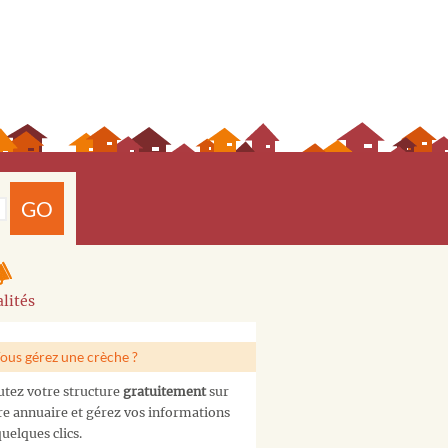
GO
lités
ous gérez une crèche ?
utez votre structure
gratuitement
sur
re annuaire et gérez vos informations
uelques clics.