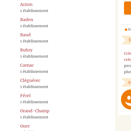
Arzon
1 établissement
Baden
1 établissement
En
Baud
T
1 établissement
Bubry
Crè
1 établissement
crè
Carnac
per
1 établissement
plu
Cléguérec
I
1 établissement
Férel
1 établissement
Grand-Champ
1 établissement
Guer