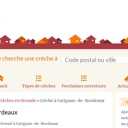
e cherche une crèche à
ueil
Types de crèches
Prochaines ouvertures
Actua
Crèches en Gironde
›
Crèche à Carignan-de-Bordeaux
V
rdeaux
Ajo
not
référencé à Carignan-de-Bordeaux
en q