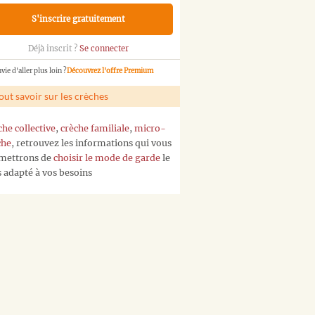
S'inscrire gratuitement
Déjà inscrit ?
Se connecter
vie d'aller plus loin ?
Découvrez l'offre Premium
out savoir sur les crèches
che collective
,
crèche familiale
,
micro-
che
, retrouvez les informations qui vous
mettrons de
choisir le mode de garde
le
s adapté à vos besoins