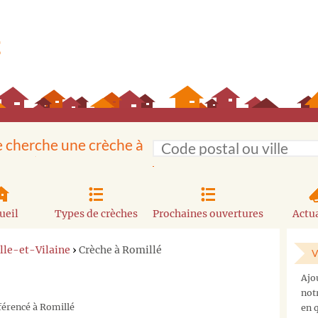
e cherche une crèche à
ueil
Types de crèches
Prochaines ouvertures
Actua
Ille-et-Vilaine
›
Crèche à Romillé
V
Ajo
not
férencé à Romillé
en q