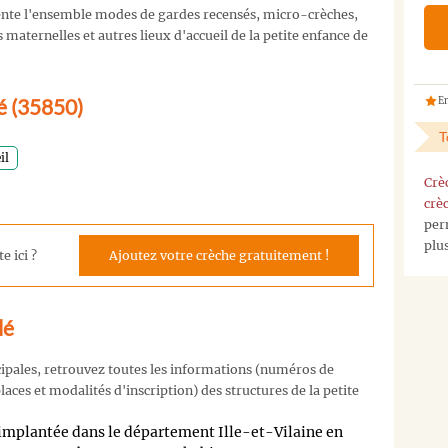
nte l'ensemble modes de gardes recensés, micro-crèches,
maternelles et autres lieux d'accueil de la petite enfance de
lé (35850)
En
T
il
Crè
crè
per
plu
e ici ?
Ajoutez votre crèche gratuitement !
lé
cipales, retrouvez toutes les informations (numéros de
aces et modalités d'inscription) des structures de la petite
mplantée dans le département Ille-et-Vilaine en