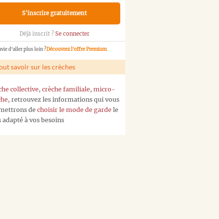
S'inscrire gratuitement
Déjà inscrit ?
Se connecter
vie d'aller plus loin ?
Découvrez l'offre Premium
out savoir sur les crèches
che collective
,
crèche familiale
,
micro-
che
, retrouvez les informations qui vous
mettrons de
choisir le mode de garde
le
s adapté à vos besoins