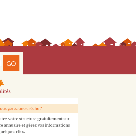
GO
lités
ous gérez une crèche ?
utez votre structure
gratuitement
sur
re annuaire et gérez vos informations
uelques clics.