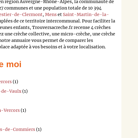
e en région Auvergne-Rhône-Alpes, la communauté de
7 communes et une population totale de 10 394
stier-de-Clermont
,
Mens
et
Saint-Martin-de-la-
lées de ce territoire intercommunal. Pour faciliter la
eunes enfants, Trouversacreche.fr recense 4 crèches
iez une crèche collective, une micro-crèche, une crèche
 notre annuaire vous permet de comparer les
lace adaptée à vos besoins et à votre localisation.
e moi
ercors
(1)
e-de-Vaulx
(1)
n-Vercors
(1)
ges-de-Commiers
(1)