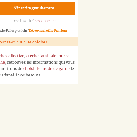
S'inscrire gratuitement
Déjà inscrit ?
Se connecter
vie d'aller plus loin ?
Découvrez l'offre Premium
out savoir sur les crèches
che collective
,
crèche familiale
,
micro-
che
, retrouvez les informations qui vous
mettrons de
choisir le mode de garde
le
s adapté à vos besoins