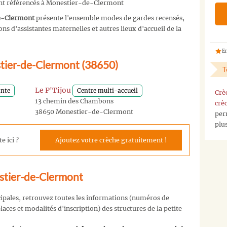
ont référencés à Monestier-de-Clermont
e-Clermont
présente l'ensemble modes de gardes recensés,
s d'assistantes maternelles et autres lieux d'accueil de la
En
stier-de-Clermont (38650)
T
Le P'Tijou
ante
Centre multi-accueil
Crè
13 chemin des Chambons
crè
38650 Monestier-de-Clermont
per
plu
e ici ?
Ajoutez votre crèche gratuitement !
stier-de-Clermont
cipales, retrouvez toutes les informations (numéros de
aces et modalités d'inscription) des structures de la petite