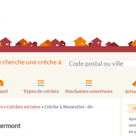
e cherche une crèche à
ueil
Types de crèches
Prochaines ouvertures
Actua
es
›
Crèches en Isère
›
Crèche à Monestier-de-
V
Ajo
lermont
not
en q