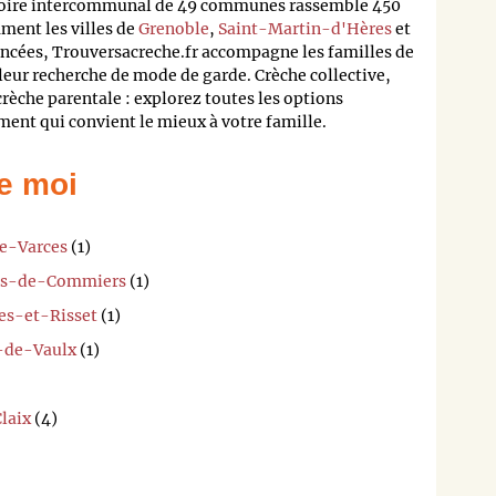
toire intercommunal de 49 communes rassemble 450
ent les villes de
Grenoble
,
Saint-Martin-d'Hères
et
rencées, Trouversacreche.fr accompagne les familles de
ur recherche de mode de garde. Crèche collective,
rèche parentale : explorez toutes les options
ment qui convient le mieux à votre famille.
e moi
de-Varces
(1)
ges-de-Commiers
(1)
res-et-Risset
(1)
e-de-Vaulx
(1)
laix
(4)