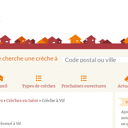
e cherche une crèche à
ueil
Types de crèches
Prochaines ouvertures
Actua
es
›
Crèches en Isère
›
Crèche à Vif
V
Ajo
not
férencé à Vif
en q