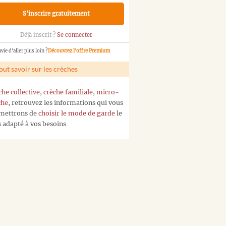
S'inscrire gratuitement
Déjà inscrit ?
Se connecter
vie d'aller plus loin ?
Découvrez l'offre Premium
out savoir sur les crèches
che collective
,
crèche familiale
,
micro-
che
, retrouvez les informations qui vous
mettrons de
choisir le mode de garde
le
s adapté à vos besoins