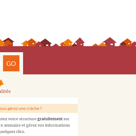
GO
lités
ous gérez une crèche ?
utez votre structure
gratuitement
sur
re annuaire et gérez vos informations
uelques clics.