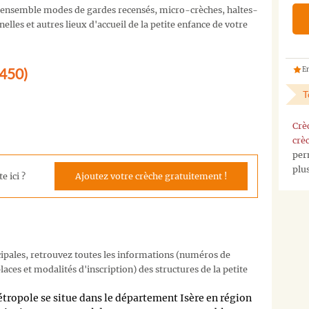
'ensemble modes de gardes recensés, micro-crèches, haltes-
lles et autres lieux d'accueil de la petite enfance de votre
8450)
En
T
Crè
crè
per
plu
e ici ?
Ajoutez votre crèche gratuitement !
cipales, retrouvez toutes les informations (numéros de
aces et modalités d'inscription) des structures de la petite
opole se situe dans le département Isère en région