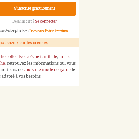
S'inscrire gratuitement
Déjà inscrit ?
Se connecter
vie d'aller plus loin ?
Découvrez l'offre Premium
out savoir sur les crèches
che collective
,
crèche familiale
,
micro-
che
, retrouvez les informations qui vous
mettrons de
choisir le mode de garde
le
s adapté à vos besoins