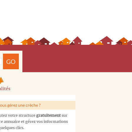
GO
lités
ous gérez une crèche ?
utez votre structure
gratuitement
sur
re annuaire et gérez vos informations
uelques clics.