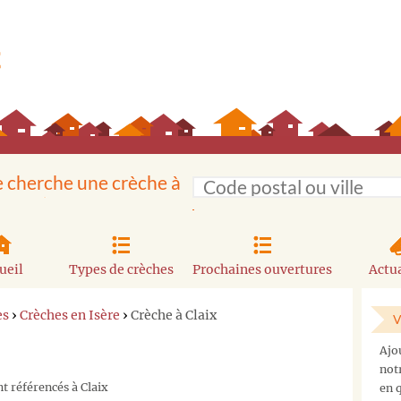
e cherche une crèche à
ueil
Types de crèches
Prochaines ouvertures
Actua
es
›
Crèches en Isère
›
Crèche à Claix
V
Ajo
not
t référencés à Claix
en q