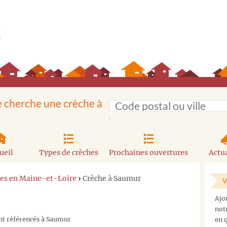
e cherche une crèche à
ueil
Types de crèches
Prochaines ouvertures
Actua
es en Maine-et-Loire
›
Crèche à Saumur
V
Ajo
not
nt référencés à Saumur
en q