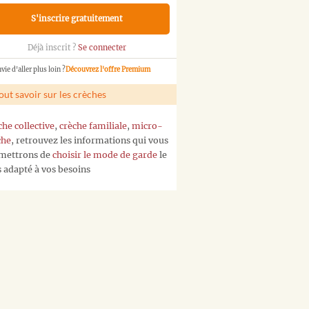
S'inscrire gratuitement
Déjà inscrit ?
Se connecter
vie d'aller plus loin ?
Découvrez l'offre Premium
out savoir sur les crèches
che collective
,
crèche familiale
,
micro-
che
, retrouvez les informations qui vous
mettrons de
choisir le mode de garde
le
s adapté à vos besoins