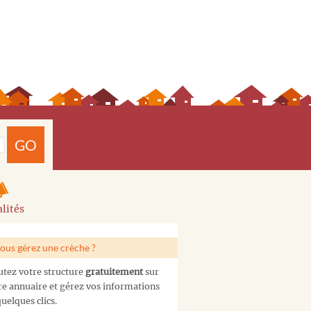
GO
lités
ous gérez une crèche ?
utez votre structure
gratuitement
sur
re annuaire et gérez vos informations
uelques clics.