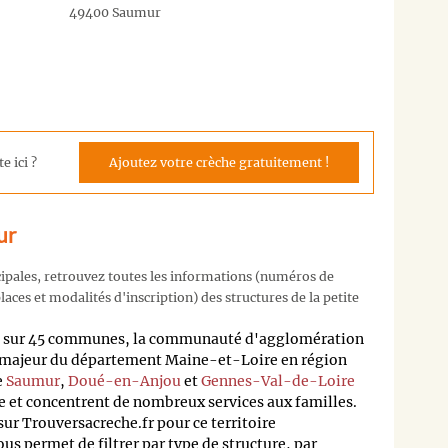
49400 Saumur
e ici ?
Ajoutez votre crèche gratuitement !
ur
cipales, retrouvez toutes les informations (numéros de
aces et modalités d'inscription) des structures de la petite
tis sur 45 communes, la communauté d'agglomération
r majeur du département Maine-et-Loire en région
e
Saumur
,
Doué-en-Anjou
et
Gennes-Val-de-Loire
re et concentrent de nombreux services aux familles.
ur Trouversacreche.fr pour ce territoire
s permet de filtrer par type de structure, par