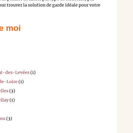
pour trouver la solution de garde idéale pour votre
e moi
ent-des-Levées
(1)
de-Loire
(1)
lles
(3)
ellay
(1)
jou
(3)