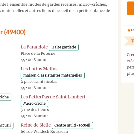
nte l'ensemble modes de gardes recensés, micro-crèches,
maternelles et autres lieux d'accueil de la petite enfance de
ur (49400)
En
T
La Farandole
Halte garderie
Place de la Poterne
Crè
49400 Saumur
crè
per
Les Lutins Malins
plu
maison d'assistantes maternelles
2 place saint nicolas
49400 Saumur
Les Petits Pas de Saint Lambert
rèche
Micro crèche
3 rue des fleurs
49400 Saumur
Reine de Sicile
ccueil
Centre multi-accueil
66 rue Waldeck Rousseau