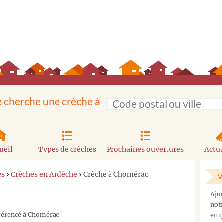
e cherche une crèche à
ueil
Types de crèches
Prochaines ouvertures
Actua
es
›
Crèches en Ardèche
›
Crèche à Chomérac
V
Ajo
not
éférencé à Chomérac
en q