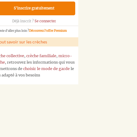
S'inscrire gratuitement
Déjà inscrit ?
Se connecter
vie d'aller plus loin ?
Découvrez l'offre Premium
out savoir sur les crèches
che collective
,
crèche familiale
,
micro-
che
, retrouvez les informations qui vous
mettrons de
choisir le mode de garde
le
s adapté à vos besoins