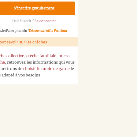
S'inscrire gratuitement
Déjà inscrit ?
Se connecter
vie d'aller plus loin ?
Découvrez l'offre Premium
out savoir sur les crèches
che collective
,
crèche familiale
,
micro-
che
, retrouvez les informations qui vous
mettrons de
choisir le mode de garde
le
s adapté à vos besoins