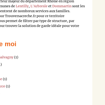
 acteur majeur du département Rhône en région
mmunes de
Lentilly
,
L'Arbresle
et
Dommartin
sont les
ncentrent de nombreux services aux familles.
ur Trouversacreche.fr pour ce territoire
s permet de filtrer par type de structure, par
pour trouver la solution de garde idéale pour votre
e moi
Salvagny
(1)
1)
le
(1)
orce
(1)
)