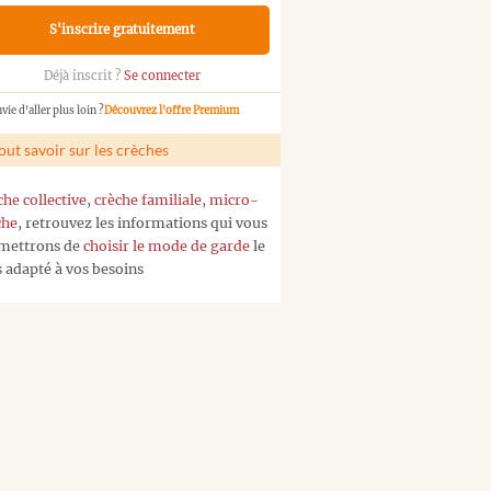
S'inscrire gratuitement
Déjà inscrit ?
Se connecter
vie d'aller plus loin ?
Découvrez l'offre Premium
out savoir sur les crèches
che collective
,
crèche familiale
,
micro-
che
, retrouvez les informations qui vous
mettrons de
choisir le mode de garde
le
s adapté à vos besoins