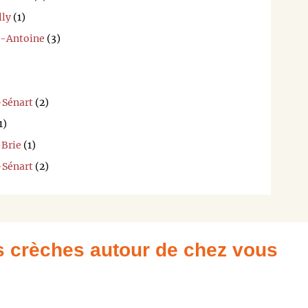
lly
(1)
t-Antoine
(3)
-Sénart
(2)
1)
-Brie
(1)
-Sénart
(2)
es crèches autour de chez vous