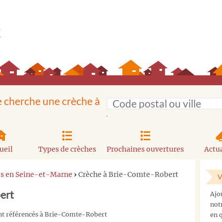
e cherche une crèche à
ueil
Types de crèches
Prochaines ouvertures
Actua
es en Seine-et-Marne
›
Crèche à Brie-Comte-Robert
V
ert
Ajo
not
ont référencés à Brie-Comte-Robert
en q