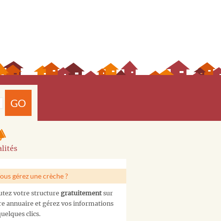
GO
lités
ous gérez une crèche ?
utez votre structure
gratuitement
sur
re annuaire et gérez vos informations
uelques clics.