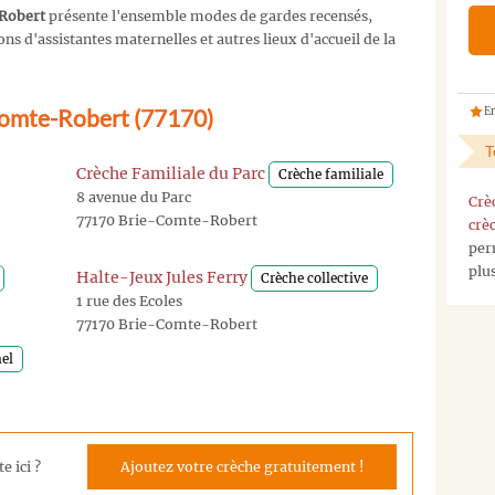
Robert
présente l'ensemble modes de gardes recensés,
s d'assistantes maternelles et autres lieux d'accueil de la
-Comte-Robert (77170)
En
T
Crèche Familiale du Parc
Crèche familiale
8 avenue du Parc
Crè
77170 Brie-Comte-Robert
crè
per
plu
Halte-Jeux Jules Ferry
Crèche collective
1 rue des Ecoles
77170 Brie-Comte-Robert
el
e ici ?
Ajoutez votre crèche gratuitement !