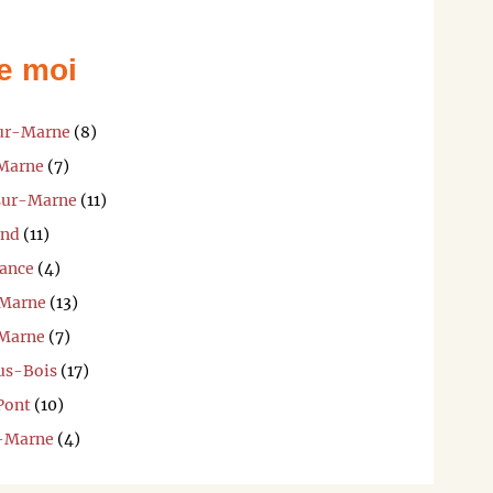
e moi
sur-Marne
(8)
-Marne
(7)
-sur-Marne
(11)
and
(11)
sance
(4)
-Marne
(13)
-Marne
(7)
ous-Bois
(17)
-Pont
(10)
r-Marne
(4)