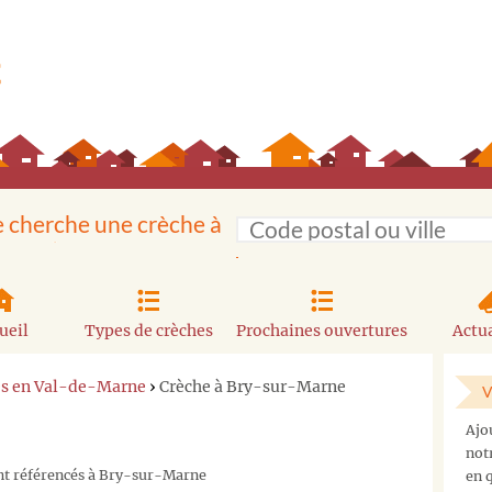
e cherche une crèche à
ueil
Types de crèches
Prochaines ouvertures
Actua
es en Val-de-Marne
›
Crèche à Bry-sur-Marne
V
Ajo
not
ont référencés à Bry-sur-Marne
en q