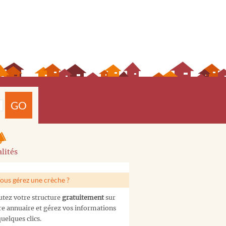
GO
lités
ous gérez une crèche ?
utez votre structure
gratuitement
sur
re annuaire et gérez vos informations
uelques clics.