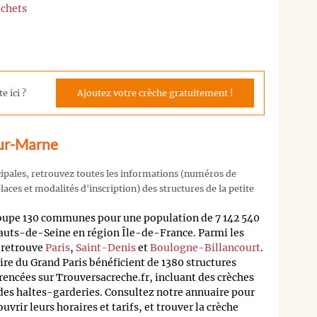
ochets
e ici ?
Ajoutez votre crèche gratuitement !
sur-Marne
cipales, retrouvez toutes les informations (numéros de
aces et modalités d'inscription) des structures de la petite
oupe 130 communes pour une population de 7 142 540
auts-de-Seine en région Île-de-France. Parmi les
n retrouve
Paris
,
Saint-Denis
et
Boulogne-Billancourt
.
oire du Grand Paris bénéficient de 1380 structures
rencées sur Trouversacreche.fr, incluant des crèches
 des haltes-garderies. Consultez notre annuaire pour
rir leurs horaires et tarifs, et trouver la crèche