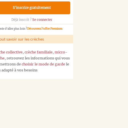
S'inscrire gratuitement
Déjà inscrit ?
Se connecter
vie d'aller plus loin ?
Découvrez l'offre Premium
out savoir sur les crèches
che collective
,
crèche familiale
,
micro-
che
, retrouvez les informations qui vous
mettrons de
choisir le mode de garde
le
s adapté à vos besoins