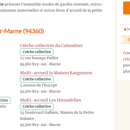
ne
présente l'ensemble modes de gardes recensés, micro-
istantes maternelles et autres lieux d'accueil de la petite
ur-Marne (94360)
En
T
Crèche collective du Colombier
Crèche collective
Crè
15 rue Passage Paillot
crè
94360 Bry-sur-Marne
per
plu
Multi-accueil la Maison Kangourou
Crèche collective
5 avenue de l'Europe
94360 Bry-sur-Marne
Multi-accueil Les Hirondelles
ctive
tite
Crèche collective
54 boulevard Galliéni, Maison de la Petite
Enfance
94360 Bry-sur-Marne