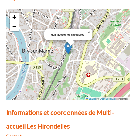
+
−
×
Multi-accueil les hirondelles
Leaflet
|
©
OpenStreetMap
contributors
Informations et coordonnées de Multi-
accueil Les Hirondelles