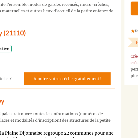
nte l'ensemble modes de gardes recensés, micro-crèches,
maternelles et autres lieux d'accueil de la petite enfance de
ey (21110)
En
T
ective
Crè
crè
per
plu
e ici ?
Ajoutez votre crèche gratuitement !
ey
cipales, retrouvez toutes les informations (numéros de
aces et modalités d'inscription) des structures de la petite
a Plaine Dijonnaise regroupe 22 communes pour une