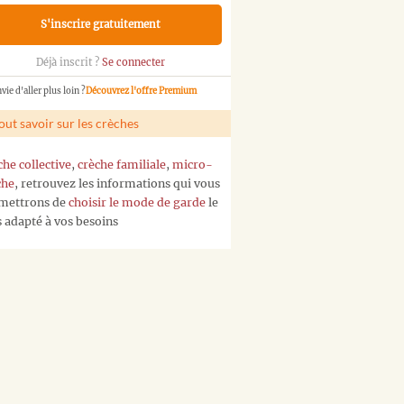
S'inscrire gratuitement
Déjà inscrit ?
Se connecter
vie d'aller plus loin ?
Découvrez l'offre Premium
out savoir sur les crèches
che collective
,
crèche familiale
,
micro-
che
, retrouvez les informations qui vous
mettrons de
choisir le mode de garde
le
s adapté à vos besoins