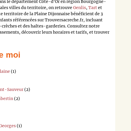
dans le département Côte-d'Or en région Bourgogne-
les villes du territoire, on retrouve
Genlis
,
Tart
et
le territoire de la Plaine Dijonnaise bénéficient de 3
nfants référencées sur Trouversacreche.fr, incluant
o-crèches et des haltes-garderies. Consultez notre
sements, découvrir leurs horaires et tarifs, et trouver
e moi
laine
(1)
int-Sauveur
(2)
mbertin
(2)
-Georges
(1)