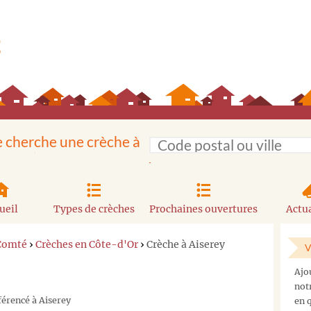
e cherche une crèche à
ueil
Types de crèches
Prochaines ouvertures
Actua
Comté
›
Crèches en Côte-d'Or
›
Crèche à Aiserey
V
Ajo
not
férencé à Aiserey
en q