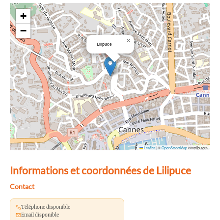
+
−
×
Lilipuce
Leaflet
|
©
OpenStreetMap
contributors
Informations et coordonnées de Lilipuce
Contact
Téléphone disponible
Email disponible