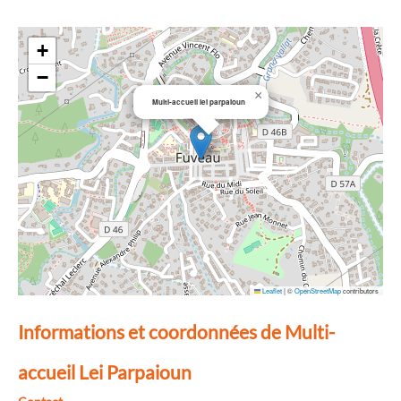
+
−
×
Multi-accueil lei parpaioun
Leaflet
|
©
OpenStreetMap
contributors
Informations et coordonnées de Multi-
accueil Lei Parpaioun