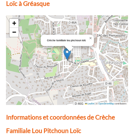
Loïc à Gréasque
+
−
×
Crèche familiale lou pitchoun loïc
Leaflet
|
©
OpenStreetMap
contributors
Informations et coordonnées de Crèche
Familiale Lou Pitchoun Loïc