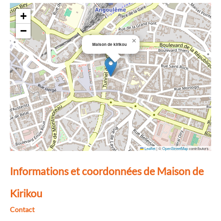
+
−
×
Maison de kirikou
Leaflet
|
©
OpenStreetMap
contributors
Informations et coordonnées de Maison de
Kirikou
Contact