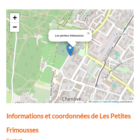
+
−
×
Les petites frimousses
Leaflet
|
©
OpenStreetMap
contributors
Informations et coordonnées de Les Petites
Frimousses