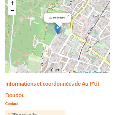
+
−
×
Au p'tit doudou
Leaflet
|
©
OpenStreetMap
contributors
Informations et coordonnées de Au P'tit
Doudou
Contact
Téléphone disponible