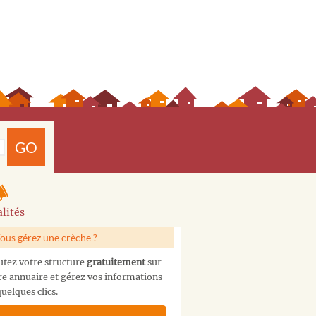
GO
lités
ous gérez une crèche ?
utez votre structure
gratuitement
sur
re annuaire et gérez vos informations
uelques clics.