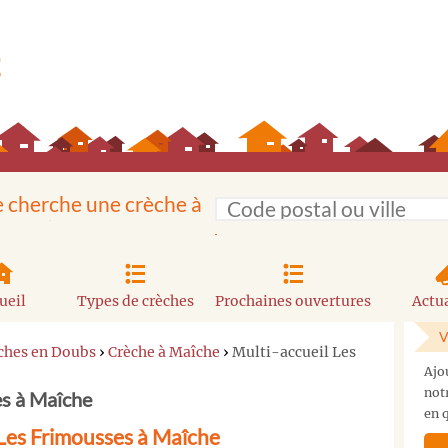
e cherche une crèche à
ueil
Types de crèches
Prochaines ouvertures
Actua
V
ches en Doubs
›
Crèche à Maîche
›
Multi-accueil Les
Ajo
not
es à Maîche
en q
 Les Frimousses à Maîche