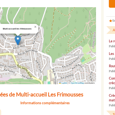
En
×
Multi-accueil les frimousses
A
Le r
Publ
Les 
Publ
Rou
Publ
Com
crèc
Leaflet
|
©
OpenStreetMap
contributors
Publ
ées de Multi-accueil Les Frimousses
Crèc
mate
Informations complémentaires
Publi
T