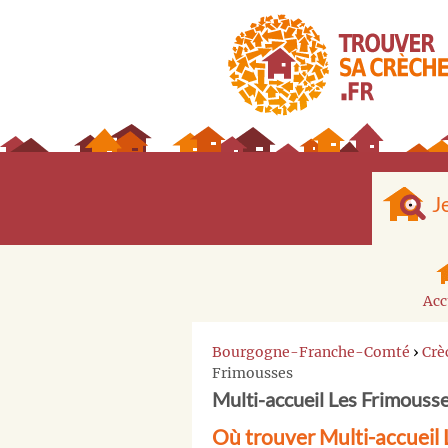
J
Acc
Bourgogne-Franche-Comté
›
Crè
Frimousses
Multi-accueil Les Frimouss
Où trouver Multi-accueil