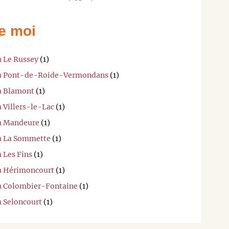
e moi
à Le Russey
(1)
i à Pont-de-Roide-Vermondans
(1)
 à Blamont
(1)
à Villers-le-Lac
(1)
 à Mandeure
(1)
 à La Sommette
(1)
à Les Fins
(1)
 à Hérimoncourt
(1)
 à Colombier-Fontaine
(1)
à Seloncourt
(1)