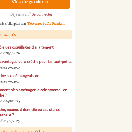
S'inscrire gratuitement
Déjà inscrit ?
Se connecter
vie d'aller plus loin ?
Découvrez l'offre Premium
ctualités
ôle des coquillages d’allaitement
ié le 29/1/2026
avantages de la crèche pour les tout-petits
ié le 23/9/2025
tine sos démangeaisons
ié le 07/9/2025
ment bien aménager le coin sommeil en
he ?
ié le 04/8/2025
he, nounou à domicile ou assistante
rnelle ?
é le 19/7/2025
out savoir sur les crèches