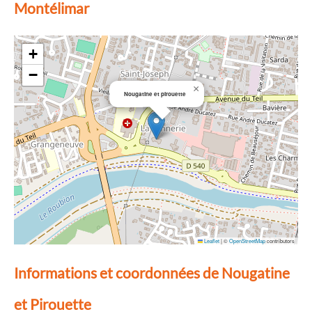
Montélimar
+
−
×
Nougatine et pirouette
Leaflet
|
©
OpenStreetMap
contributors
Informations et coordonnées de Nougatine
et Pirouette