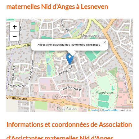
maternelles Nid d'Anges à Lesneven
+
−
×
Association d'assistantes maternelles nid d'anges
Leaflet
|
©
OpenStreetMap
contributors
Informations et coordonnées de Association
d'Assistantes maternelles Nid d'Anges