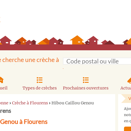
e cherche une crèche à
ueil
Types de crèches
Prochaines ouvertures
Actua
V
onne
›
Crèche à Flourens
›
Hibou Caillou Genou
Ajo
urens
not
 Genou à Flourens
en q