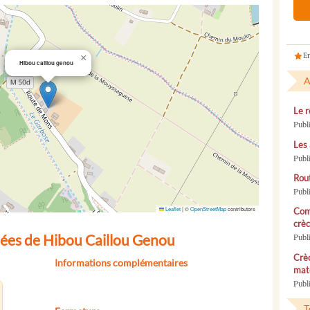
En
×
Hibou caillou genou
A
Le r
Publ
Les 
Publ
Rou
Publ
Leaflet
|
©
OpenStreetMap
contributors
Com
crèc
ées de Hibou Caillou Genou
Publ
Crèc
Informations complémentaires
mate
Publi
T