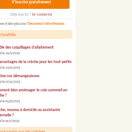
S'inscrire gratuitement
Déjà inscrit ?
Se connecter
vie d'aller plus loin ?
Découvrez l'offre Premium
ctualités
ôle des coquillages d’allaitement
ié le 29/1/2026
avantages de la crèche pour les tout-petits
ié le 23/9/2025
tine sos démangeaisons
ié le 07/9/2025
ment bien aménager le coin sommeil en
he ?
ié le 04/8/2025
he, nounou à domicile ou assistante
rnelle ?
é le 19/7/2025
out savoir sur les crèches