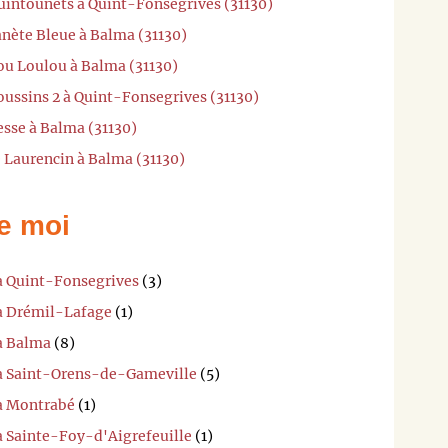
Quintounets à Quint-Fonsegrives (31130)
anète Bleue à Balma (31130)
ou Loulou à Balma (31130)
oussins 2 à Quint-Fonsegrives (31130)
esse à Balma (31130)
 Laurencin à Balma (31130)
e moi
 à Quint-Fonsegrives
(3)
 à Drémil-Lafage
(1)
 à Balma
(8)
 à Saint-Orens-de-Gameville
(5)
 à Montrabé
(1)
à Sainte-Foy-d'Aigrefeuille
(1)