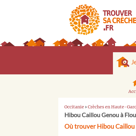
J
Acc
Occitanie
›
Crèches en Haute-Gar
Hibou Caillou Genou à Flo
Où trouver Hibou Caillou