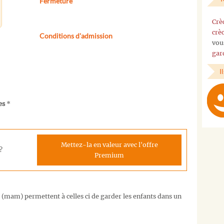
Fermeture
Crè
crè
Conditions d'admission
vou
gar
I
es
*
Mettez-la en valeur avec l'offre
?
Premium
 (mam) permettent à celles ci de garder les enfants dans un