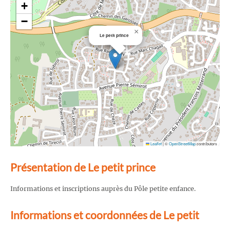
+
−
×
Le petit prince
Leaflet
|
©
OpenStreetMap
contributors
Présentation de Le petit prince
Informations et inscriptions auprès du Pôle petite enfance.
Informations et coordonnées de Le petit