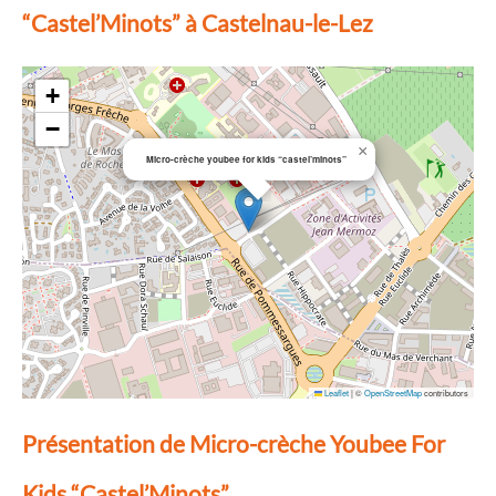
“Castel’Minots” à Castelnau-le-Lez
+
−
×
Micro-crèche youbee for kids “castel’minots”
Leaflet
|
©
OpenStreetMap
contributors
Présentation de Micro-crèche Youbee For
Kids “Castel’Minots”