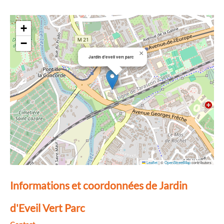
+
−
×
Jardin d'eveil vert parc
Leaflet
|
©
OpenStreetMap
contributors
Informations et coordonnées de Jardin
d'Eveil Vert Parc