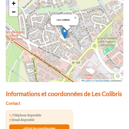
+
−
×
Les colibris
Leaflet
|
©
OpenStreetMap
contributors
Informations et coordonnées de Les Colibris
Contact
Téléphone disponible
Email disponible
Voir les coordonnées