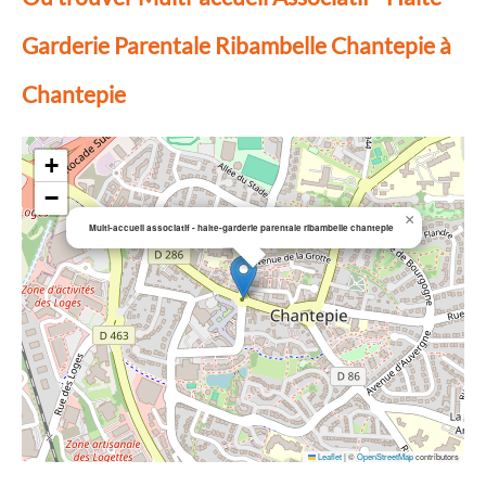
Garderie Parentale Ribambelle Chantepie à
Chantepie
+
−
×
Multi-accueil associatif - halte-garderie parentale ribambelle chantepie
Leaflet
|
©
OpenStreetMap
contributors