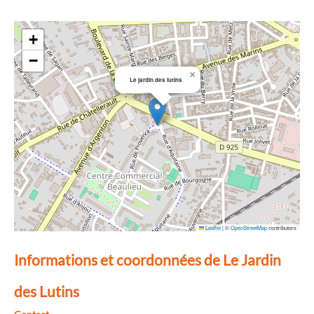
+
−
×
Le jardin des lutins
Leaflet
|
©
OpenStreetMap
contributors
Informations et coordonnées de Le Jardin
des Lutins