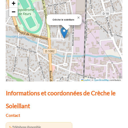
+
−
×
Crèche le soleillant
Leaflet
|
©
OpenStreetMap
contributors
Informations et coordonnées de Crèche le
Soleillant
Contact
Téléphone disponible