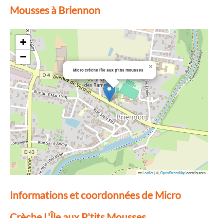
Mousses à Briennon
+
−
×
Micro crèche l'île aux p'tits mousses
Leaflet
|
©
OpenStreetMap
contributors
Informations et coordonnées de Micro
Crèche L'Île aux P'tits Mousses