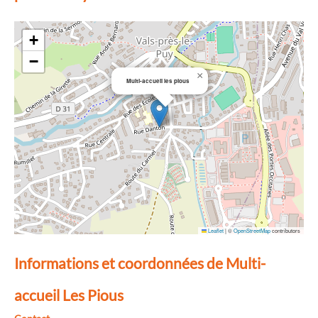
+
−
×
Multi-accueil les pious
Leaflet
|
©
OpenStreetMap
contributors
Informations et coordonnées de Multi-
accueil Les Pious