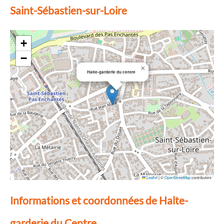
Saint-Sébastien-sur-Loire
+
−
×
Halte-garderie du centre
Leaflet
|
©
OpenStreetMap
contributors
Informations et coordonnées de Halte-
garderie du Centre