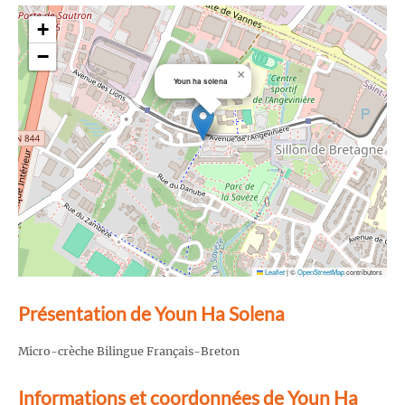
+
−
×
Youn ha solena
Leaflet
|
©
OpenStreetMap
contributors
Présentation de Youn Ha Solena
Micro-crèche Bilingue Français-Breton
Informations et coordonnées de Youn Ha