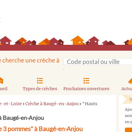
e cherche une crèche à
ueil
Types de crèches
Prochaines ouvertures
Actua
V
e-et-Loire
›
Crèche à Baugé-en-Anjou
›
"Hauts
Ajo
not
à Baugé-en-Anjou
en q
e 3 pommes" à Baugé-en-Anjou