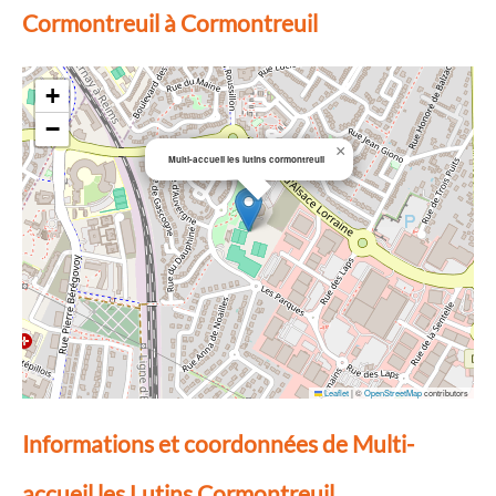
Cormontreuil à Cormontreuil
+
−
×
Multi-accueil les lutins cormontreuil
Leaflet
|
©
OpenStreetMap
contributors
Informations et coordonnées de Multi-
accueil les Lutins Cormontreuil