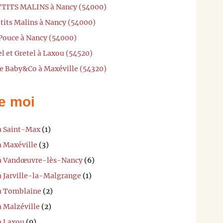
 P'TITS MALINS à Nancy (54000)
'tits Malins à Nancy (54000)
Pouce à Nancy (54000)
l et Gretel à Laxou (54520)
he Baby&Co à Maxéville (54320)
e moi
 à Saint-Max
(1)
à Maxéville
(3)
i à Vandœuvre-lès-Nancy
(6)
à Jarville-la-Malgrange
(1)
 à Tomblaine
(2)
à Malzéville
(2)
à Laxou
(9)