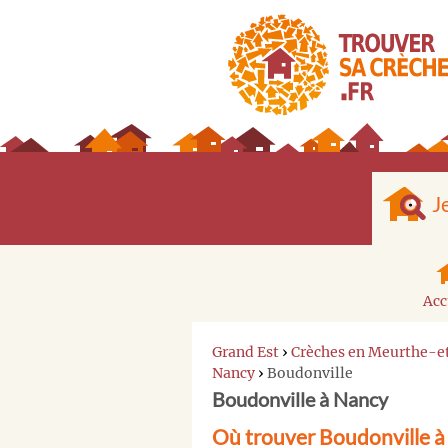
J
Acc
Grand Est
›
Crèches en Meurthe-e
Nancy
›
Boudonville
Boudonville à Nancy
Où trouver Boudonville 