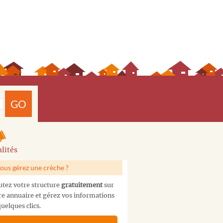
GO
lités
ous gérez une crèche ?
utez votre structure
gratuitement
sur
re annuaire et gérez vos informations
uelques clics.