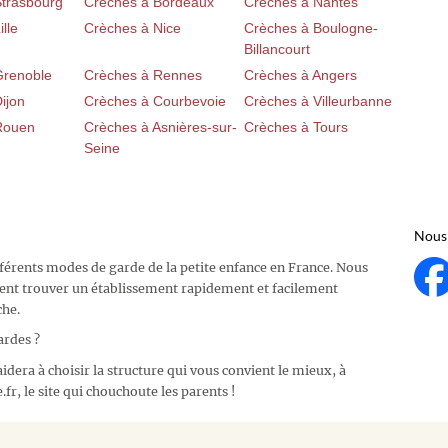
Strasbourg
Crèches à Bordeaux
Crèches à Nantes
lle
Crèches à Nice
Crèches à Boulogne-
Billancourt
Grenoble
Crèches à Rennes
Crèches à Angers
ijon
Crèches à Courbevoie
Crèches à Villeurbanne
Rouen
Crèches à Asnières-sur-
Crèches à Tours
Seine
Nous 
fférents modes de garde de la petite enfance en France. Nous
ent trouver un établissement rapidement et facilement
che.
ardes ?
idera à choisir la structure qui vous convient le mieux, à
fr, le site qui chouchoute les parents !