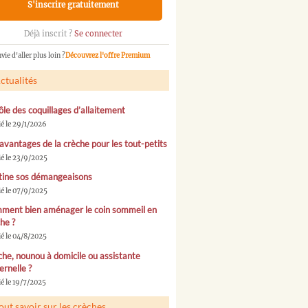
S'inscrire gratuitement
Déjà inscrit ?
Se connecter
vie d'aller plus loin ?
Découvrez l'offre Premium
ctualités
ôle des coquillages d’allaitement
ié le 29/1/2026
avantages de la crèche pour les tout-petits
ié le 23/9/2025
tine sos démangeaisons
ié le 07/9/2025
ment bien aménager le coin sommeil en
he ?
ié le 04/8/2025
he, nounou à domicile ou assistante
rnelle ?
é le 19/7/2025
out savoir sur les crèches