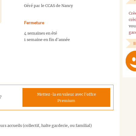
Géré par le CCAS de Nancy
Crè
crè
Fermeture
vou
gar
4 semaines en été
1 semaine en fin d'année
I
Mettez-la en valeur avec l'offre
?
Premium
rs accueils (collectif, halte garderie, ou familial)