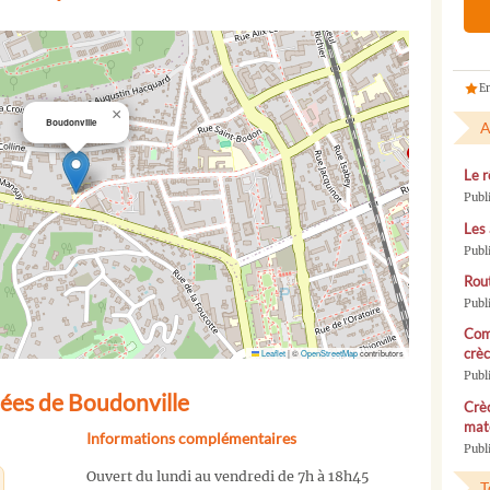
En
×
Boudonville
A
Le r
Publ
Les 
Publ
Rou
Publ
Com
crèc
Leaflet
|
©
OpenStreetMap
contributors
Publ
ées de Boudonville
Crèc
mate
Informations complémentaires
Publi
Ouvert du lundi au vendredi de 7h à 18h45
T