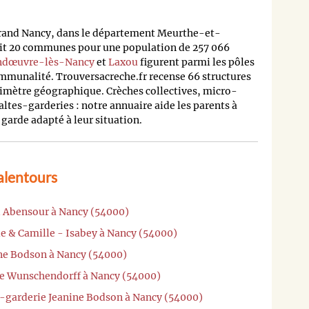
 Grand Nancy, dans le département Meurthe-et-
nit 20 communes pour une population de 257 066
ndœuvre-lès-Nancy
et
Laxou
figurent parmi les pôles
communalité. Trouversacreche.fr recense 66 structures
érimètre géographique. Crèches collectives, micro-
altes-garderies : notre annuaire aide les parents à
garde adapté à leur situation.
alentours
d Abensour à Nancy (54000)
le & Camille - Isabey à Nancy (54000)
ine Bodson à Nancy (54000)
ne Wunschendorff à Nancy (54000)
e-garderie Jeanine Bodson à Nancy (54000)