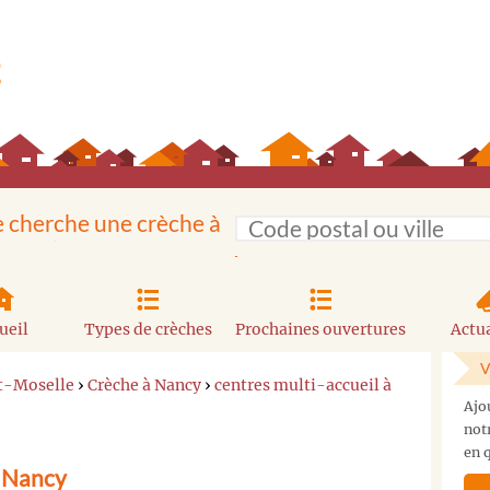
e cherche une crèche à
ueil
Types de crèches
Prochaines ouvertures
Actua
V
t-Moselle
›
Crèche à Nancy
›
centres multi-accueil à
Ajo
not
en q
à Nancy