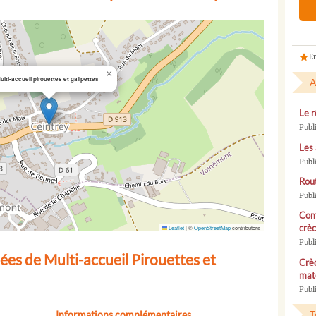
En
×
ulti-accueil pirouettes et galipettes
A
Le r
Publ
Les 
Publ
Rou
Publ
Com
crèc
Leaflet
|
©
OpenStreetMap
contributors
Publ
es de Multi-accueil Pirouettes et
Crèc
mate
Publi
Informations complémentaires
T