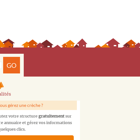
GO
lités
ous gérez une crèche ?
utez votre structure
gratuitement
sur
re annuaire et gérez vos informations
uelques clics.