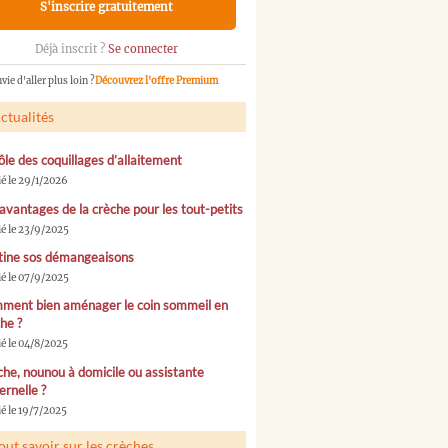
S'inscrire gratuitement
Déjà inscrit ?
Se connecter
vie d'aller plus loin ?
Découvrez l'offre Premium
ctualités
ôle des coquillages d’allaitement
ié le 29/1/2026
avantages de la crèche pour les tout-petits
ié le 23/9/2025
tine sos démangeaisons
ié le 07/9/2025
ment bien aménager le coin sommeil en
he ?
ié le 04/8/2025
he, nounou à domicile ou assistante
rnelle ?
é le 19/7/2025
out savoir sur les crèches