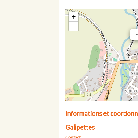
+
−
M
Informations et coordonné
Galipettes
Contact