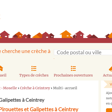
e cherche une crèche à
ueil
Types de crèches
Prochaines ouvertures
Actua
V
t-Moselle
›
Crèche à Ceintrey
›
Multi-accueil
Ajo
not
Galipettes à Ceintrey
en q
Pirouettes et Galipettes à Ceintrey