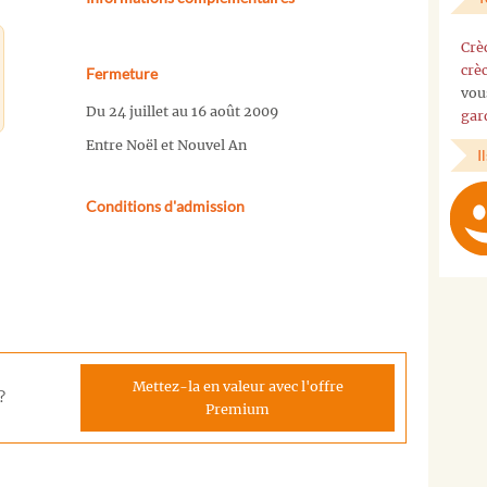
Crè
crè
Fermeture
vou
Du 24 juillet au 16 août 2009
gar
Entre Noël et Nouvel An
I
Conditions d'admission
Mettez-la en valeur avec l'offre
?
Premium