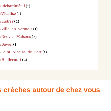
 à Richardménil
(1)
à Vézelise
(1)
à Ludres
(2)
 à Ville-en-Vermois
(1)
 à Neuves-Maisons
(2)
à Bayon
(1)
 à Saint-Nicolas-de-Port
(1)
à Heillecourt
(2)
es crèches autour de chez vous