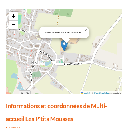
+
−
×
Multi-accueil les p'tits mousses
Leaflet
|
©
OpenStreetMap
contributors
Informations et coordonnées de Multi-
accueil Les P'tits Mousses