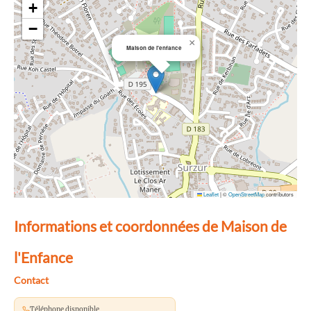
+
−
×
Maison de l'enfance
Leaflet
|
©
OpenStreetMap
contributors
Informations et coordonnées de Maison de
l'Enfance
Contact
Téléphone disponible