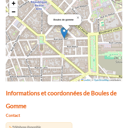
+
−
×
Boules de gomme
Leaflet
|
©
OpenStreetMap
contributors
Informations et coordonnées de Boules de
Gomme
Contact
Téléphone disponible