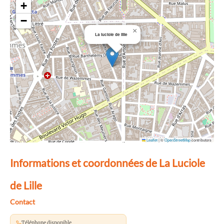
+
−
×
La luciole de lille
Leaflet
|
©
OpenStreetMap
contributors
Informations et coordonnées de La Luciole
de Lille
Contact
Téléphone disponible