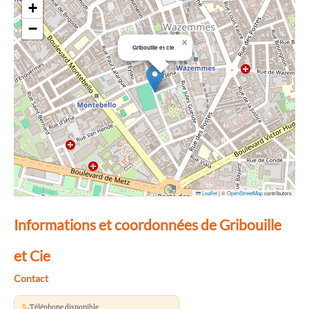
+
−
×
Gribouille et cie
Leaflet
|
©
OpenStreetMap
contributors
Informations et coordonnées de Gribouille
et Cie
Contact
Téléphone disponible