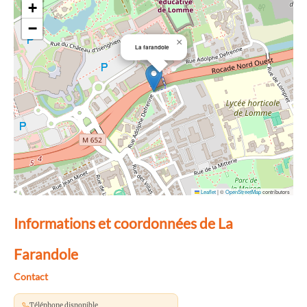
+
−
×
La farandole
Leaflet
|
©
OpenStreetMap
contributors
Informations et coordonnées de La
Farandole
Contact
Téléphone disponible